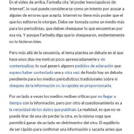
En el video de arriba, Farinella cita “el poder inescrupuloso de
Internet”, lo cual puede considerarse como un intento por acusar a
alguien de errores que acepta. Internet no tiene más poder que el
que los editores le otorgan. Debe ser tomada como un medio más
para los periodistas, que deben cheequear lo que encuentran por
esa vía. Y aunque Farinella diga que lo chequearon, evidentemente
no lo hicieron bien.
Pero más allá de la secuencia, el tema plantea un debate en el que
hace unos días me metí un poco apresuradamente y
sin
contextualizar
, lo cual generó algunos
pedidos de aclaración
que
espero haber contestado
una y
otra vez
: de fondo hay un debate
pendiente para los medios periodísticos tradicionales sobre
el
chequeo de la información vs. la rapidez en proporcionarla.
Por un lado a veces los medios reciben críticas por
no llegar a
tiempo
con la información, pero por otro el cuestionamiento es a
la veracidad de los datos que publican
. La realidad, es que no se
puede tirar de una sin perder la otra, es la misma soga que
permitirá ganar de un lado en detrimentro del otro. El equilibrio
de ser rápido para confirmar una información y sacarla antes que