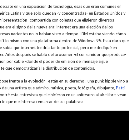
ebate en una exposición de tecnología, esas que eran comunes en
érica Latina y que solo quedan -y concentradas- en Estados Unidos y
i presentación -compartida con colegas que eligieron diversos
 era el signo de la nueva era: Internet era una elección de los
presas nacientes no lo habían visto a tiempo. IBM estaba viendo cómo
ft lo mismo con una plataforma dentro de Windows 95. Está claro que
e sabía que internet tendría tanto potencial, pero me dediqué en
oder. Años después se habló del prosumer -el consumidor que produce-
isión por cable -donde el poder de emisión del mensaje sigue
te que democratizaría la distribución de contenidos.
se frente a la evolución -están en su derecho-, una punk hippie vino a
o de una artista que admiro, música, poeta, fotógrafa, dibujante,
Patti
ntré esta entrevista que le hicieron en un anfiteatro al aire libre, vean
arte que me interesa remarcar de sus palabras: