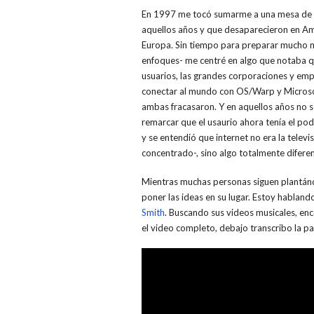
En 1997 me tocó sumarme a una mesa de d
aquellos años y que desaparecieron en Am
Europa. Sin tiempo para preparar mucho m
enfoques- me centré en algo que notaba que
usuarios, las grandes corporaciones y em
conectar al mundo con OS/Warp y Microso
ambas fracasaron. Y en aquellos años no s
remarcar que el usaurio ahora tenía el p
y se entendió que internet no era la telev
concentrado-, sino algo totalmente diferen
Mientras muchas personas siguen plantándo
poner las ideas en su lugar. Estoy habland
Smith
. Buscando sus videos musicales, enco
el video completo, debajo transcribo la p