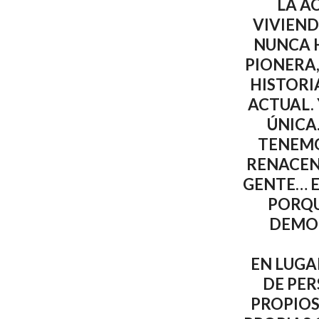
LA A
VIVIEND
NUNCA H
PIONERA,
HISTORI
ACTUAL. 
ÚNICA
TENEMO
RENACENT
GENTE… E
PORQU
DEMOC
EN LUGA
DE PER
PROPIOS