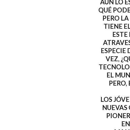
AÚN LO E
QUÉ POD
PERO LA
TIENE E
ESTE
ATRAVE
ESPECIE
VEZ, ¿
TECNOLO
EL MUN
PERO,
LOS JÓVE
NUEVAS 
PIONER
EN