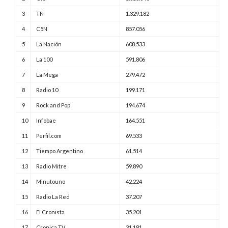
3
TN
1.329.182
4
C5N
857.056
5
La Nación
608.533
6
La 100
591.806
7
La Mega
279.472
8
Radio 10
199.171
9
Rock and Pop
194.674
10
Infobae
164.551
11
Perfil.com
69.533
12
Tiempo Argentino
61.514
13
Radio Mitre
59.890
14
Minutouno
42.224
15
Radio La Red
37.207
16
El Cronista
35.201
17
Cronica TV
31.181