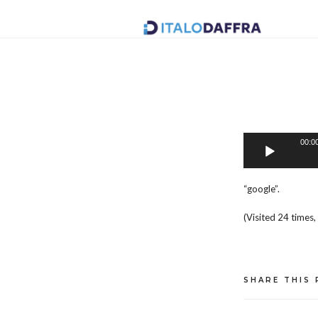
Italo
Daffr
00:0
Reproductor
de
audio
“google”.
(Visited 24 times,
SHARE THIS