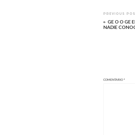
PREVIOUS PO
GE O O GE 
NADIE CONOC
COMENTARIO
*