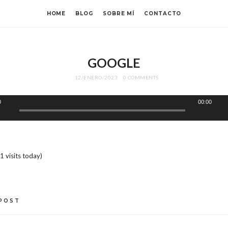
HOME
BLOG
SOBRE MÍ
CONTACTO
a
GOOGLE
12/ENERO/2023
0 COMMENTS
0
00:00
 1 visits today)
 POST