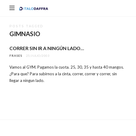
Italo
Daffra
POSTS TAGGED
GIMNASIO
CORRER SIN IR A NINGÚN LADO…
FRASES
25/JULIO/2003
Vamos al GYM. Pagamos la cuota. 25, 30, 35 y hasta 40 mangos.
¿Para que? Para subirnos a la cinta, correr, correr y correr, sin
llegar a ningun lado.