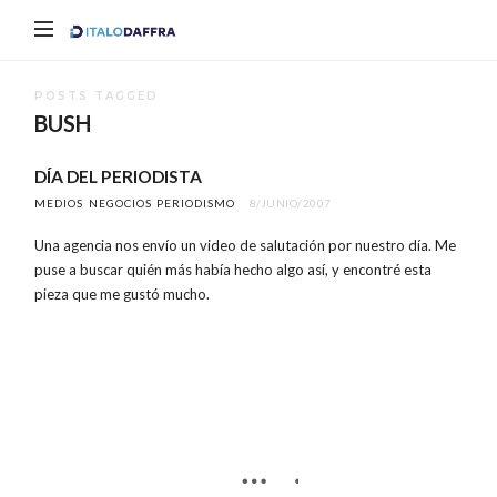
Italo
Daffra
POSTS TAGGED
BUSH
DÍA DEL PERIODISTA
MEDIOS
NEGOCIOS
PERIODISMO
8/JUNIO/2007
Una agencia nos envío un video de salutación por nuestro día. Me
puse a buscar quién más había hecho algo así, y encontré esta
pieza que me gustó mucho.