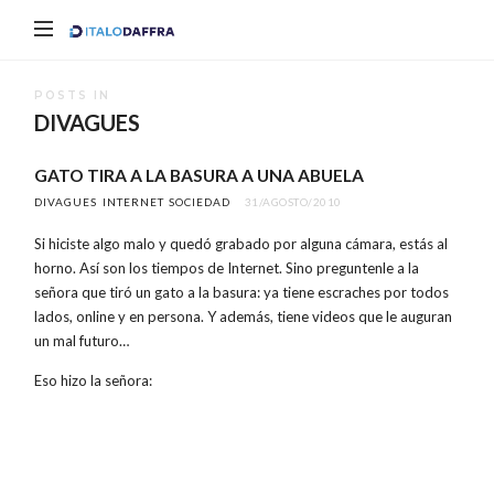
Italo
Daffra
POSTS IN
DIVAGUES
GATO TIRA A LA BASURA A UNA ABUELA
DIVAGUES
INTERNET
SOCIEDAD
31/AGOSTO/2010
Si hiciste algo malo y quedó grabado por alguna cámara, estás al
horno. Así son los tiempos de Internet. Sino preguntenle a la
señora que tiró un gato a la basura: ya tiene escraches por todos
lados, online y en persona. Y además, tiene videos que le auguran
un mal futuro…
Eso hizo la señora: